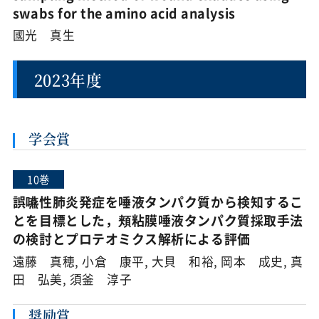
swabs for the amino acid analysis
國光 真生
2023年度
学会賞
10巻
誤嚥性肺炎発症を唾液タンパク質から検知するこ
とを目標とした，頬粘膜唾液タンパク質採取手法
の検討とプロテオミクス解析による評価
遠藤 真穂, 小倉 康平, 大貝 和裕, 岡本 成史, 真
田 弘美, 須釜 淳子
奨励賞