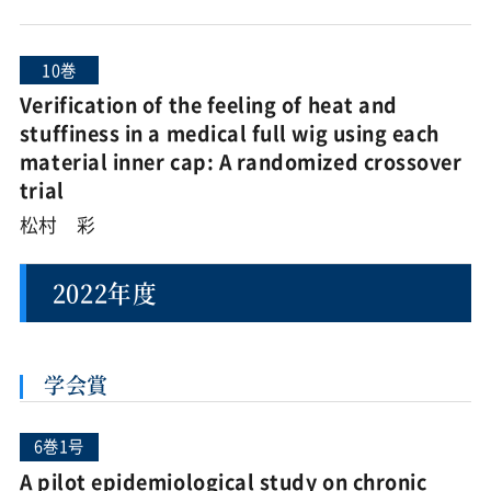
10巻
Verification of the feeling of heat and
stuffiness in a medical full wig using each
material inner cap: A randomized crossover
trial
松村 彩
2022年度
学会賞
6巻1号
A pilot epidemiological study on chronic