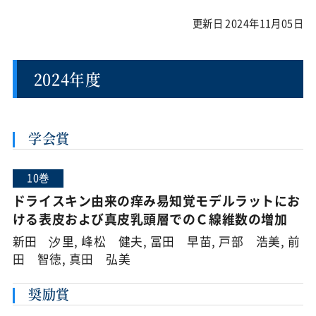
更新日 2024年11月05日
2024年度
学会賞
10巻
ドライスキン由来の痒み易知覚モデルラットにお
ける表皮および真皮乳頭層でのＣ線維数の増加
新田 汐里, 峰松 健夫, 冨田 早苗, 戸部 浩美, 前
田 智徳, 真田 弘美
奨励賞