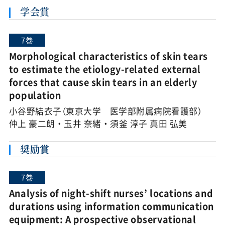
学会賞
7巻
Morphological characteristics of skin tears
to estimate the etiology-related external
forces that cause skin tears in an elderly
population
小谷野結衣子（東京大学 医学部附属病院看護部）
仲上 豪二朗・玉井 奈緒・須釜 淳子 真田 弘美
奨励賞
7巻
Analysis of night-shift nurses’ locations and
durations using information communication
equipment: A prospective observational