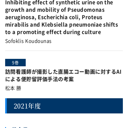
Inhibiting effect of synthetic urine on the
growth and mobility of Pseudomonas
aeruginosa, Escherichia coli, Proteus
mirabilis and Klebsiella pneumoniae shifts
to a promoting effect during culture
Sofoklis Koudounas
9巻
訪問看護師が撮影した直腸エコー動画に対するAI
による便貯留評価手法の考案
松本 勝
2021年度