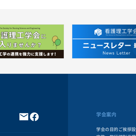
学会案内
学会の目的
ご挨拶
設